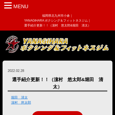
MENU
福岡県北九州市小倉｜
YANAGIHARA ボクシング＆フィットネスジム｜
選手紹介更新！！（濵村 悠太郎&堀田 清太）
2022.02.28
選手紹介更新！！（濵村 悠太郎&堀田 清
太）
堀田 清太
濵村 悠太郎