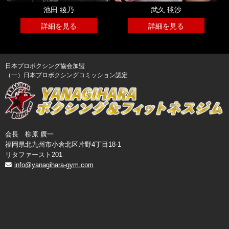
池田 綾乃
武久 毬沙
詳細を見る
詳細を見る
日本プロボクシング協会加盟
（一）日本プロボクシングコミッション認定
会長 柳原 廣一
福岡県北九州市小倉北区片野4丁目18-1
リタファースト201
info@yanagihara-gym.com