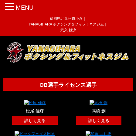
MENU
福岡県北九州市小倉｜
YANAGIHARA ボクシング＆フィットネスジム｜
武久 毬沙
OB選手ライセンス選手
松尾 佳彦
高橋 創
詳しく見る
詳しく見る