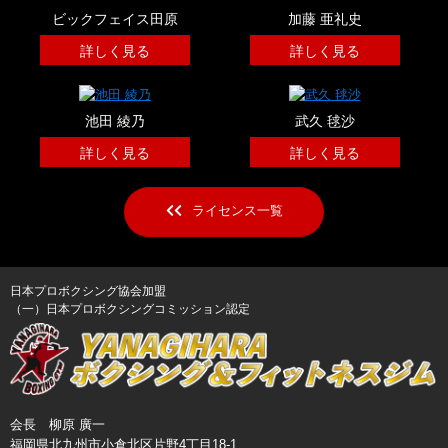
ビックフェイス田原
加藤 亜礼史
詳しく見る
詳しく見る
池田 綾乃
武久 毬沙
詳しく見る
詳しく見る
ライセンス一覧
日本プロボクシング協会加盟
（一）日本プロボクシングコミッション認定
会長 柳原 廣一
福岡県北九州市小倉北区片野4丁目18-1